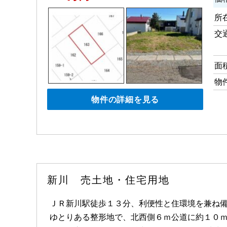
所
交
面
物
物件の詳細を見る
新川 売土地・住宅用地
ＪＲ新川駅徒歩１３分、利便性と住環境を兼ね
ゆとりある整形地で、北西側６ｍ公道に約１０