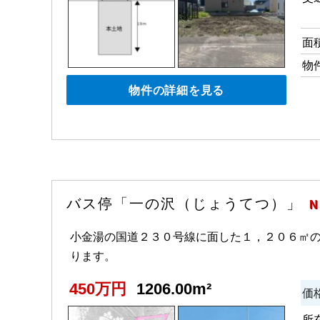
面
物
物件の詳細を見る
バス停「一の沢（じょうてつ）」
N
小金湯の国道２３０号線に面した１，２０６㎡
ります。
450万円
1206.00m²
価
所