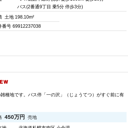
バス(2番通9丁目 乗5分 停歩3分)
積
土地 198.10m²
件番号
69912237038
EW
の雑種地です。バス停「一の沢」（じょうてつ）がすぐ前に有
450万円
格
売地
在地
北海道札幌市南区 小金湯