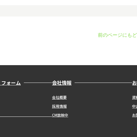
前のページにもど
リフォーム
会社情報
お
会社概要
資
採用情報
中
CM放映中
お