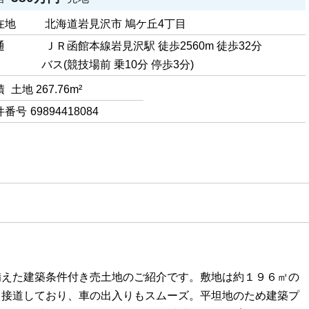
在地
北海道岩見沢市 鳩ケ丘4丁目
通
ＪＲ函館本線岩見沢駅 徒歩2560m 徒歩32分
バス(競技場前 乗10分 停歩3分)
積
土地 267.76m²
件番号
69894418084
備えた建築条件付き売土地のご紹介です。敷地は約１９６㎡の
ｍ接道しており、車の出入りもスムーズ。平坦地のため建築プ