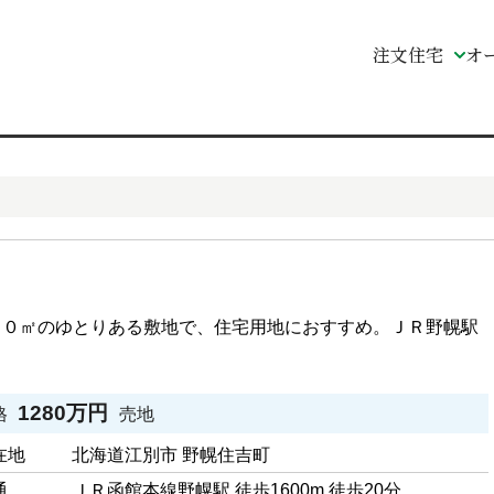
注文住宅
オ
１０㎡のゆとりある敷地で、住宅用地におすすめ。ＪＲ野幌駅
1280万円
格
売地
在地
北海道江別市 野幌住吉町
通
ＪＲ函館本線野幌駅 徒歩1600m 徒歩20分