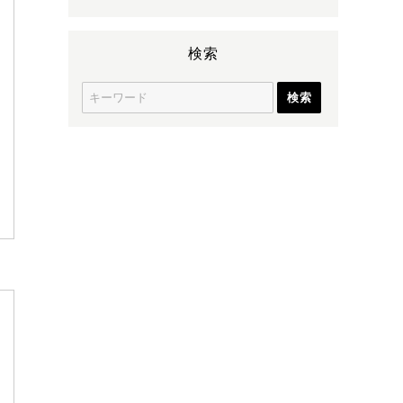
検索
S
e
a
r
c
h
f
o
r
: