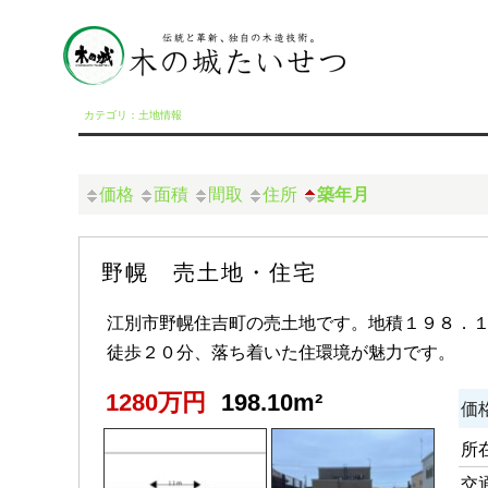
カテゴリ：土地情報
価格
面積
間取
住所
築年月
野幌 売土地・住宅
江別市野幌住吉町の売土地です。地積１９８．
徒歩２０分、落ち着いた住環境が魅力です。
1280万円
198.10m²
価
所
交