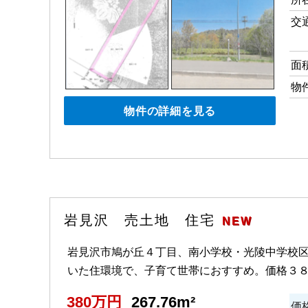
交
面
物
物件の詳細を見る
岩見沢 売土地 住宅
NEW
岩見沢市鳩が丘４丁目、南小学校・光陵中学校
いた住環境で、子育て世帯におすすめ。価格３
380万円
267.76m²
価