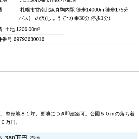
通
札幌市営南北線真駒内駅 徒歩14000m 徒歩175分
バス(一の沢(じょうてつ) 乗30分 停歩1分)
積
土地 1206.00m²
件番号
69793630016
区。整形地８１坪、更地につき即建築可。公園５０ｍの落ち着
８０万円。
380万円
格
売地