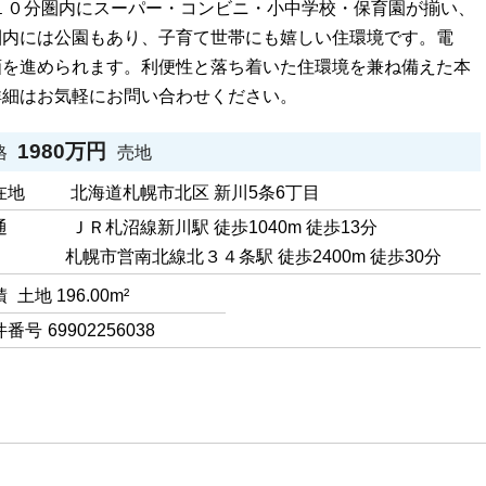
１０分圏内にスーパー・コンビニ・小中学校・保育園が揃い、
圏内には公園もあり、子育て世帯にも嬉しい住環境です。電
画を進められます。利便性と落ち着いた住環境を兼ね備えた本
詳細はお気軽にお問い合わせください。
1980万円
格
売地
在地
北海道札幌市北区 新川5条6丁目
通
ＪＲ札沼線新川駅 徒歩1040m 徒歩13分
札幌市営南北線北３４条駅 徒歩2400m 徒歩30分
積
土地 196.00m²
件番号
69902256038