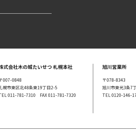
株式会社木の城たいせつ 札幌本社
旭川営業所
〒007-0848
〒078-8343
札幌市東区北48条東19丁目2-5
旭川市東光3条7丁
TEL 011-781-7310 FAX 011-781-7320
TEL 0120-146-1