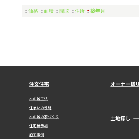
価格
面積
間取
住所
築年月
注文住宅
オーナー様
木の城工法
住まいの性能
木の城の家づくり
土地探し
住宅展示場
施工事例