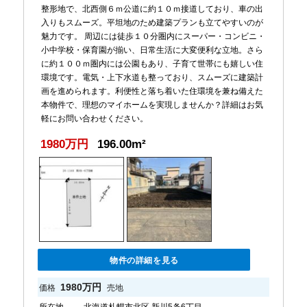
整形地で、北西側６ｍ公道に約１０ｍ接道しており、車の出
入りもスムーズ。平坦地のため建築プランも立てやすいのが
魅力です。 周辺には徒歩１０分圏内にスーパー・コンビニ・
小中学校・保育園が揃い、日常生活に大変便利な立地。さら
に約１００ｍ圏内には公園もあり、子育て世帯にも嬉しい住
環境です。電気・上下水道も整っており、スムーズに建築計
画を進められます。利便性と落ち着いた住環境を兼ね備えた
本物件で、理想のマイホームを実現しませんか？詳細はお気
軽にお問い合わせください。
1980万円
196.00m²
物件の詳細を見る
1980万円
価格
売地