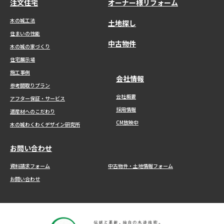
注文住宅
オーナー様リフォーム
o
木の城工法
r
土地探し
:
住まいの性能
中古物件
木の城の家づくり
住宅展示場
施工事例
会社情報
参考間取りプラン
会社概要
アフター保証・サービス
採用情報
道産材へのこだわり
CM放映中
木の城わくわくデザイン研究所
お問い合わせ
資料請求フォーム
中古物件・土地情報フォーム
お問い合わせ