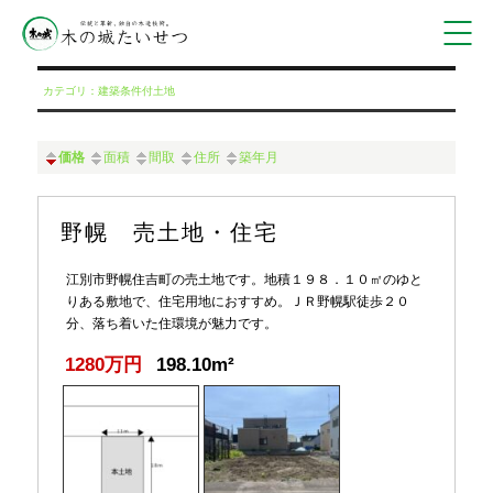
カテゴリ：建築条件付土地
価格
面積
間取
住所
築年月
野幌 売土地・住宅
江別市野幌住吉町の売土地です。地積１９８．１０㎡のゆと
りある敷地で、住宅用地におすすめ。ＪＲ野幌駅徒歩２０
分、落ち着いた住環境が魅力です。
1280万円
198.10m²