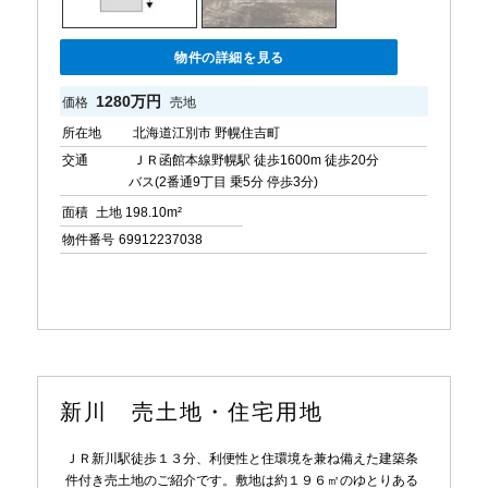
物件の詳細を見る
1280万円
価格
売地
所在地
北海道江別市 野幌住吉町
交通
ＪＲ函館本線野幌駅 徒歩1600m 徒歩20分
バス(2番通9丁目 乗5分 停歩3分)
面積
土地 198.10m²
物件番号
69912237038
新川 売土地・住宅用地
ＪＲ新川駅徒歩１３分、利便性と住環境を兼ね備えた建築条
件付き売土地のご紹介です。敷地は約１９６㎡のゆとりある