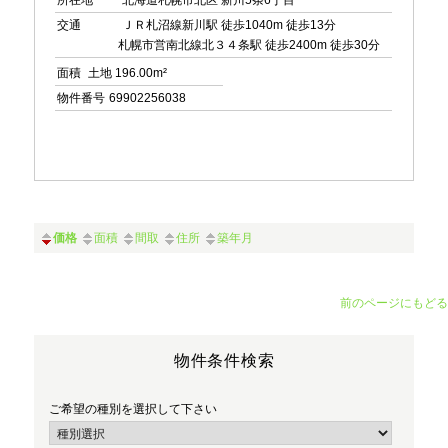
所在地
北海道札幌市北区 新川5条6丁目
交通
ＪＲ札沼線新川駅 徒歩1040m 徒歩13分
札幌市営南北線北３４条駅 徒歩2400m 徒歩30分
面積
土地 196.00m²
物件番号
69902256038
価格
面積
間取
住所
築年月
前のページにもどる
物件条件検索
ご希望の種別を選択して下さい