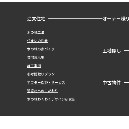
注文住宅
オーナー様
木の城工法
住まいの性能
木の城の家づくり
土地探し
住宅展示場
施工事例
参考間取りプラン
中古物件
アフター保証・サービス
道産材へのこだわり
木の城わくわくデザイン研究所