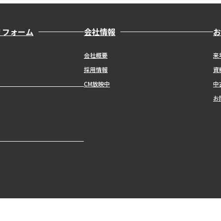
リフォーム
会社情報
お
会社概要
来
採用情報
資
CM放映中
中
お