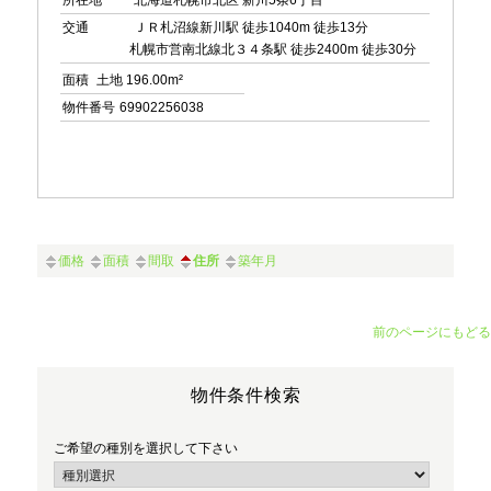
所在地
北海道札幌市北区 新川5条6丁目
交通
ＪＲ札沼線新川駅 徒歩1040m 徒歩13分
札幌市営南北線北３４条駅 徒歩2400m 徒歩30分
面積
土地 196.00m²
物件番号
69902256038
価格
面積
間取
住所
築年月
前のページにもどる
物件条件検索
ご希望の種別を選択して下さい