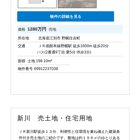
物件の詳細を見る
1280万円
価格
売地
所在地
北海道江別市 野幌住吉町
交通
ＪＲ函館本線野幌駅 徒歩1600m 徒歩20分
バス(2番通9丁目 乗5分 停歩3分)
面積
土地 198.10m²
物件番号
69912237038
新川 売土地・住宅用地
ＪＲ新川駅徒歩１３分、利便性と住環境を兼ね備えた建築条
件付き売土地のご紹介です。敷地は約１９６㎡のゆとりある