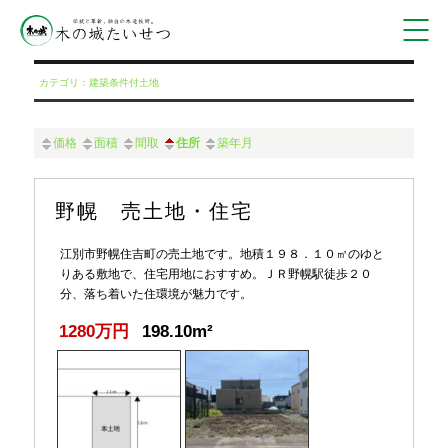
カテゴリ：建築条件付土地
価格
面積
間取
住所
築年月
野幌 売土地・住宅
江別市野幌住吉町の売土地です。地積１９８．１０㎡のゆと
りある敷地で、住宅用地におすすめ。ＪＲ野幌駅徒歩２０
分、落ち着いた住環境が魅力です。
1280万円
198.10m²