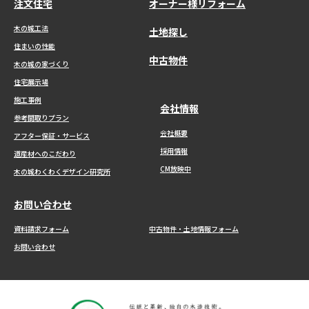
注文住宅
オーナー様リフォーム
o
木の城工法
r
土地探し
:
住まいの性能
中古物件
木の城の家づくり
住宅展示場
施工事例
会社情報
参考間取りプラン
会社概要
アフター保証・サービス
採用情報
道産材へのこだわり
CM放映中
木の城わくわくデザイン研究所
お問い合わせ
資料請求フォーム
中古物件・土地情報フォーム
お問い合わせ