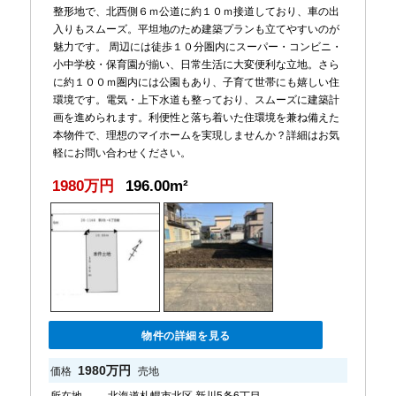
整形地で、北西側６ｍ公道に約１０ｍ接道しており、車の出
入りもスムーズ。平坦地のため建築プランも立てやすいのが
魅力です。 周辺には徒歩１０分圏内にスーパー・コンビニ・
小中学校・保育園が揃い、日常生活に大変便利な立地。さら
に約１００ｍ圏内には公園もあり、子育て世帯にも嬉しい住
環境です。電気・上下水道も整っており、スムーズに建築計
画を進められます。利便性と落ち着いた住環境を兼ね備えた
本物件で、理想のマイホームを実現しませんか？詳細はお気
軽にお問い合わせください。
1980万円
196.00m²
物件の詳細を見る
1980万円
価格
売地