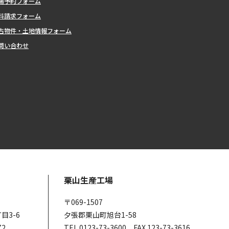
場予約フォーム
料請求フォーム
古物件・土地情報フォーム
問い合わせ
栗山生産工場
〒069-1507
目3-6
夕張郡栗山町旭台1-58
72
TEL 0123-73-3600 FAX 123-73-3616