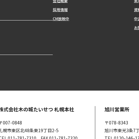
会社概要
来
採用情報
資
CM放映中
中
お
株式会社木の城たいせつ 札幌本社
旭川営業所
〒007-0848
〒078-8343
札幌市東区北48条東19丁目2-5
旭川市東光3条7丁
TEL 011-781-7310 FAX 011-781-7320
TEL 0120-146-1