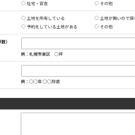
社宅・官舎
その他
土地を所有している
土地が無いので探
予約をしている土地がある
その他
坪数）
例：札幌市東区 ○坪
例：○○年 ○○月頃