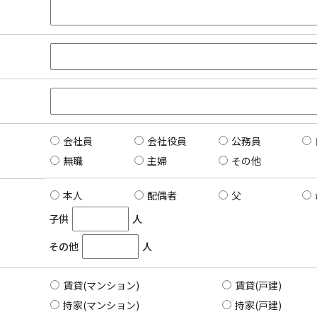
会社員
会社役員
公務員
無職
主婦
その他
本人
配偶者
父
子供
人
その他
人
賃貸(マンション)
賃貸(戸建)
持家(マンション)
持家(戸建)