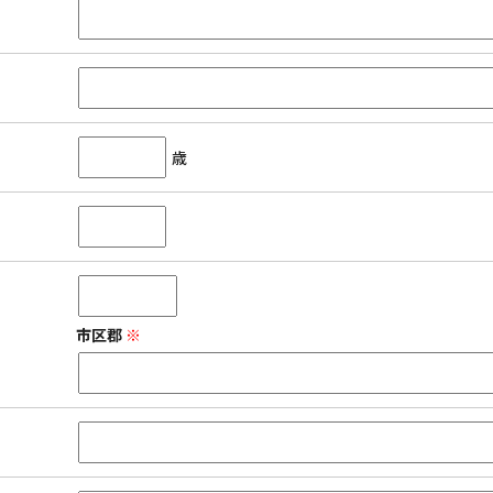
歳
市区郡
※