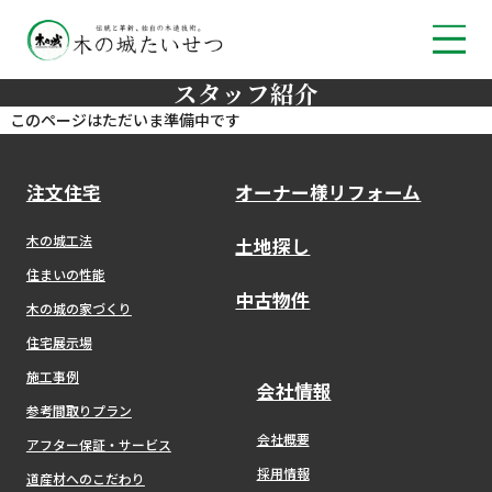
スタッフ紹介
このページはただいま準備中です
注文住宅
オーナー様リフォーム
木の城工法
土地探し
住まいの性能
中古物件
木の城の家づくり
住宅展示場
施工事例
会社情報
参考間取りプラン
会社概要
アフター保証・サービス
採用情報
道産材へのこだわり