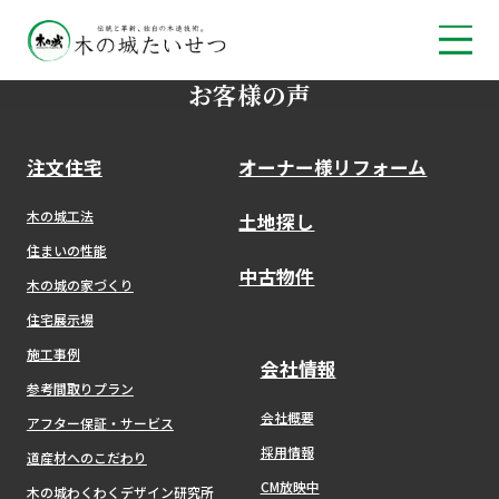
お客様の声
注文住宅
オーナー様リフォーム
木の城工法
土地探し
住まいの性能
中古物件
木の城の家づくり
住宅展示場
施工事例
会社情報
参考間取りプラン
会社概要
アフター保証・サービス
採用情報
道産材へのこだわり
CM放映中
木の城わくわくデザイン研究所