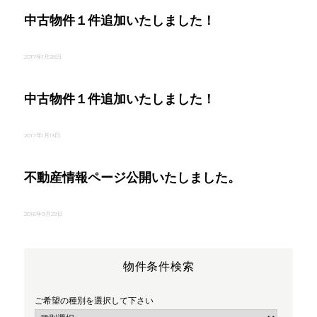
:
中古物件１件追加いたしました！
投
2017年1月28日
稿
日
:
中古物件１件追加いたしました！
投
2017年1月13日
稿
日
:
不動産情報ページ公開いたしました。
投
2016年9月29日
稿
日
:
物件条件検索
ご希望の種別を選択して下さい