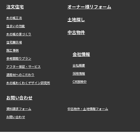
f
注文住宅
オーナー様リフォーム
o
木の城工法
r
土地探し
:
住まいの性能
中古物件
木の城の家づくり
住宅展示場
施工事例
会社情報
参考間取りプラン
会社概要
アフター保証・サービス
採用情報
道産材へのこだわり
CM放映中
木の城わくわくデザイン研究所
お問い合わせ
資料請求フォーム
中古物件・土地情報フォーム
お問い合わせ